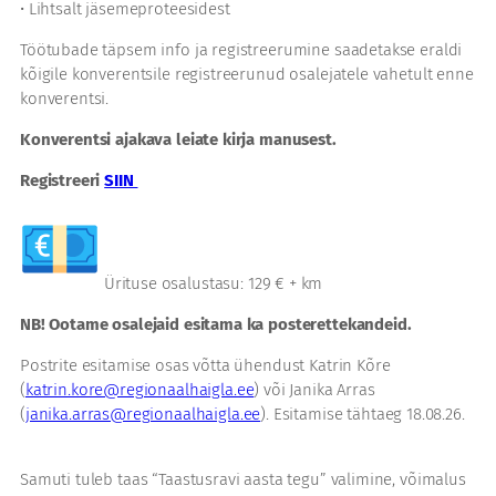
• Lihtsalt jäsemeproteesidest
Töötubade täpsem info ja registreerumine saadetakse eraldi
kõigile konverentsile registreerunud osalejatele vahetult enne
konverentsi.
Konverentsi ajakava leiate kirja manusest.
Registreeri
SIIN
Ürituse osalustasu: 129 € + km
NB! Ootame osalejaid esitama ka posterettekandeid.
Postrite esitamise osas võtta ühendust Katrin Kõre
(
katrin.kore@regionaalhaigla.ee
) või Janika Arras
(
janika.arras@regionaalhaigla.ee
). Esitamise tähtaeg 18.08.26.
Samuti tuleb taas “Taastusravi aasta tegu” valimine, võimalus