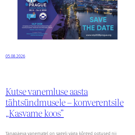
05.08.2026
Kutse vanemluse aasta
tähtsündmusele – konverentsile
„Kasvame koos”
Tänapäeva vanematel on sageli väga kõrged ootused nii