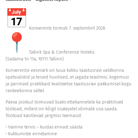
Konverents toimub 7. septembril 2026
Tallink Spa & Conference Hotelis
(Sadama tn 11a, 10111 Tallinn)
Konverentsi eesmärk on tuua kokku taastusravi valdkonna
spetsialistid ja teised huvilised, et jagada teadmisi, kogemusi
ja parimaid praktikaid kvaliteetse taastusravi pakkumisel kogu
raviteekonna vältel.
Päeva jooksul toimuvad lisaks ettekannetele ka praktilised
töötoad, millest on kõigil osalejatel võimalik osa saada.
Töötoad käsitlevad järgmisi teemasid:
• Vaimne tervis – kuidas ennast säästa
• Kukkumiste ennetamine