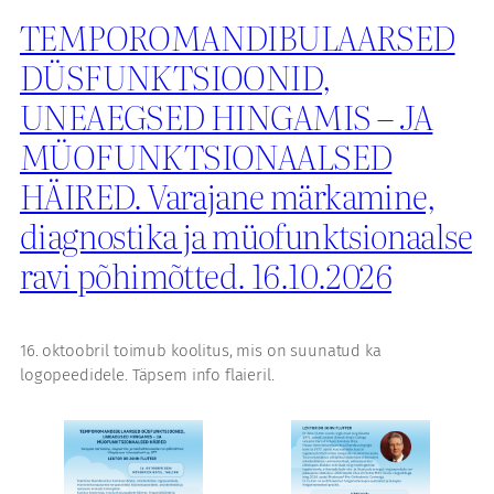
TEMPOROMANDIBULAARSED
DÜSFUNKTSIOONID,
UNEAEGSED HINGAMIS – JA
MÜOFUNKTSIONAALSED
HÄIRED. Varajane märkamine,
diagnostika ja müofunktsionaalse
ravi põhimõtted. 16.10.2026
16. oktoobril toimub koolitus, mis on suunatud ka
logopeedidele. Täpsem info flaieril.