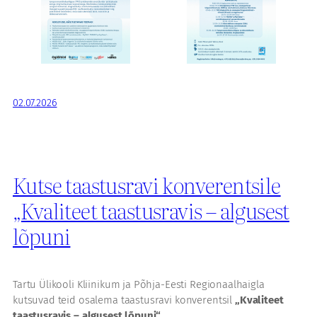
02.07.2026
Kutse taastusravi konverentsile
„Kvaliteet taastusravis – algusest
lõpuni
Tartu Ülikooli Kliinikum ja Põhja-Eesti Regionaalhaigla
kutsuvad teid osalema taastusravi konverentsil
„Kvaliteet
taastusravis – algusest lõpuni“
.