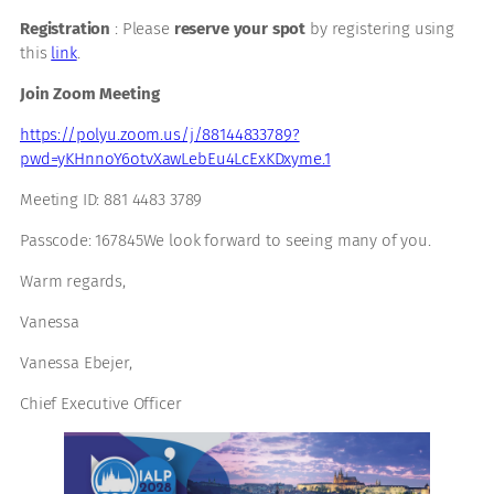
Registration
: Please
reserve your spot
by registering using
this
link
.
Join Zoom Meeting
https://polyu.zoom.us/j/88144833789?
pwd=yKHnnoY6otvXawLebEu4LcExKDxyme.1
Meeting ID: 881 4483 3789
Passcode: 167845We look forward to seeing many of you.
Warm regards,
Vanessa
Vanessa Ebejer,
Chief Executive Officer