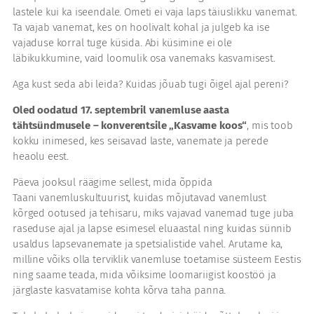
lastele kui ka iseendale. Ometi ei vaja laps täiuslikku vanemat.
Ta vajab vanemat, kes on hoolivalt kohal ja julgeb ka ise
vajaduse korral tuge küsida. Abi küsimine ei ole
läbikukkumine, vaid loomulik osa vanemaks kasvamisest.
Aga kust seda abi leida? Kuidas jõuab tugi õigel ajal pereni?
Oled oodatud 17. septembril vanemluse aasta
tähtsündmusele – konverentsile „Kasvame koos“
, mis toob
kokku inimesed, kes seisavad laste, vanemate ja perede
heaolu eest.
Päeva jooksul räägime sellest, mida õppida
Taani vanemluskultuurist, kuidas mõjutavad vanemlust
kõrged ootused ja tehisaru, miks vajavad vanemad tuge juba
raseduse ajal ja lapse esimesel eluaastal ning kuidas sünnib
usaldus lapsevanemate ja spetsialistide vahel. Arutame ka,
milline võiks olla terviklik vanemluse toetamise süsteem Eestis
ning saame teada, mida võiksime loomariigist koostöö ja
järglaste kasvatamise kohta kõrva taha panna.