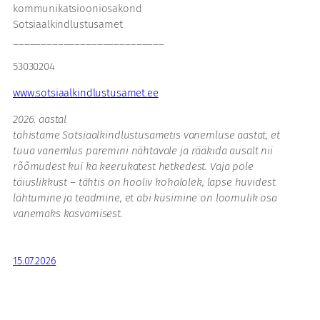
kommunikatsiooniosakond
Sotsiaalkindlustusamet
___________________________
53030204
www.sotsiaalkindlustusamet.ee
2026. aastal
tähistame Sotsiaalkindlustusametis vanemluse aastat, et
tuua vanemlus paremini nähtavale ja rääkida ausalt nii
rõõmudest kui ka keerukatest hetkedest. Vaja pole
täiuslikkust – tähtis on hooliv kohalolek, lapse huvidest
lähtumine ja teadmine, et abi küsimine on loomulik osa
vanemaks kasvamisest.
15.07.2026