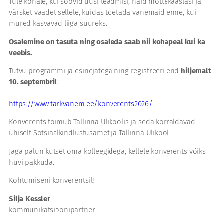
Tule kohale, kui soovid uusi teadmisi, häid mõttekaaslasi ja
värsket vaadet sellele, kuidas toetada vanemaid enne, kui
mured kasvavad liiga suureks.
Osalemine on tasuta ning osaleda saab nii kohapeal kui ka
veebis.
Tutvu programmi ja esinejatega ning registreeri end
hiljemalt
10. septembril
:
https://www.tarkvanem.ee/konverents2026/
Konverents toimub Tallinna Ülikoolis ja seda korraldavad
ühiselt Sotsiaalkindlustusamet ja Tallinna Ülikool.
Jaga palun kutset oma kolleegidega, kellele konverents võiks
huvi pakkuda.
Kohtumiseni konverentsil!
Silja Kessler
kommunikatsioonipartner