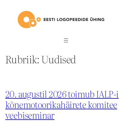
Liigu
sisu
juurde
Rubriik:
Uudised
20. augustil 2026 toimub IALP-i
kõnemotoorikahäirete komitee
veebiseminar