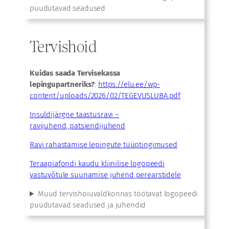
puudutavad seadused
Tervishoid
Kuidas saada Tervisekassa
lepingupartneriks?
:
https://elu.ee/wp-
content/uploads/2026/02/TEGEVUSLUBA.pdf
Insuldijärgne taastusravi –
ravijuhend, patsiendijuhend
Ravi rahastamise lepingute tüüptingimused
Teraapiafondi kaudu kliinilise logopeedi
vastuvõtule suunamise juhend perearstidele
Muud tervishoiuvaldkonnas töötavat logopeedi
puudutavad seadused ja juhendid