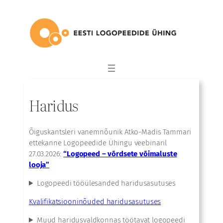
Liigu
sisu
juurde
Haridus
Õiguskantsleri vanemnõunik Atko-Madis Tammari
ettekanne Logopeedide Ühingu veebinaril
27.03.2026:
“Logopeed – võrdsete võimaluste
looja”
Logopeedi tööülesanded haridusasutuses
Kvalifikatsiooninõuded haridusasutuses
Muud haridusvaldkonnas töötavat logopeedi