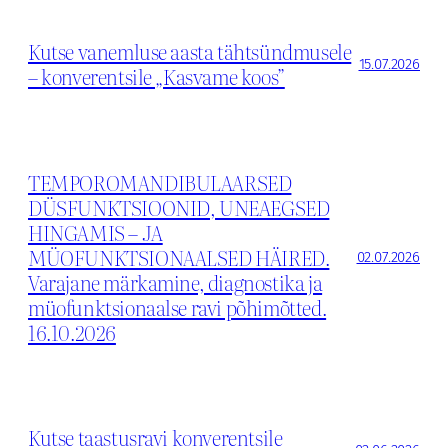
Kutse vanemluse aasta tähtsündmusele
15.07.2026
– konverentsile „Kasvame koos”
TEMPOROMANDIBULAARSED
DÜSFUNKTSIOONID, UNEAEGSED
HINGAMIS – JA
MÜOFUNKTSIONAALSED HÄIRED.
02.07.2026
Varajane märkamine, diagnostika ja
müofunktsionaalse ravi põhimõtted.
16.10.2026
Kutse taastusravi konverentsile