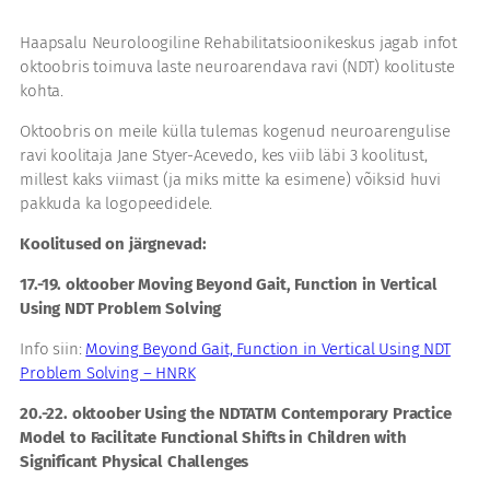
Haapsalu Neuroloogiline Rehabilitatsioonikeskus jagab infot
oktoobris toimuva laste neuroarendava ravi (NDT) koolituste
kohta.
Oktoobris on meile külla tulemas kogenud neuroarengulise
ravi koolitaja Jane Styer-Acevedo, kes viib läbi 3 koolitust,
millest kaks viimast (ja miks mitte ka esimene) võiksid huvi
pakkuda ka logopeedidele.
Koolitused on järgnevad:
17.-19. oktoober Moving Beyond Gait, Function in Vertical
Using NDT Problem Solving
Info siin:
Moving Beyond Gait, Function in Vertical Using NDT
Problem Solving – HNRK
20.-22. oktoober Using the NDTATM Contemporary Practice
Model to Facilitate Functional Shifts in Children with
Significant Physical Challenges