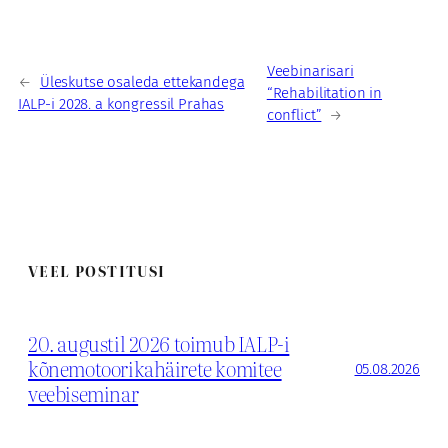
Veebinarisari
←
Üleskutse osaleda ettekandega
“Rehabilitation in
IALP-i 2028. a kongressil Prahas
conflict”
→
VEEL POSTITUSI
20. augustil 2026 toimub IALP-i
kõnemotoorikahäirete komitee
05.08.2026
veebiseminar