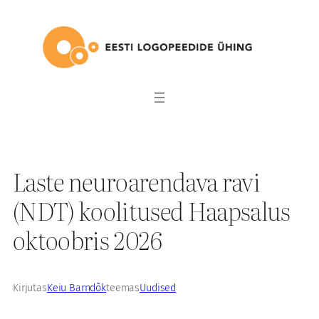
Liigu
sisu
juurde
Laste neuroarendava ravi
(NDT) koolitused Haapsalus
oktoobris 2026
Kirjutas
Keiu Barndõk
teemas
Uudised